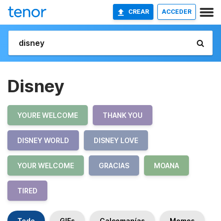
CREAR
ACCEDER
Disney
YOURE WELCOME
THANK YOU
DISNEY WORLD
DISNEY LOVE
YOUR WELCOME
GRACIAS
MOANA
TIRED
Todo
GIFs
Calcomanías
Memes