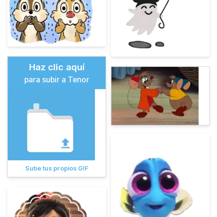
Haz clic aquí
para subir a Tenor
Sube tus propios GIF