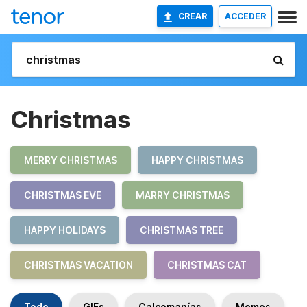
CREAR
ACCEDER
Christmas
MERRY CHRISTMAS
HAPPY CHRISTMAS
CHRISTMAS EVE
MARRY CHRISTMAS
HAPPY HOLIDAYS
CHRISTMAS TREE
CHRISTMAS VACATION
CHRISTMAS CAT
Todo
GIFs
Calcomanías
Memes