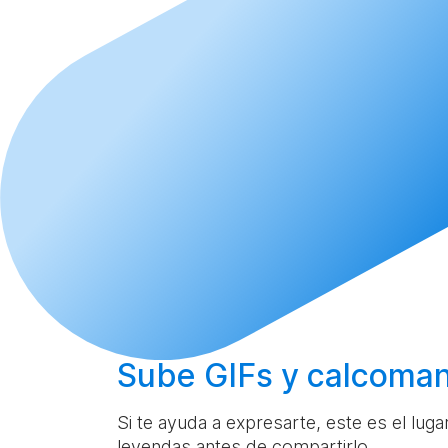
Sube
GIFs y calcoman
Si te ayuda a expresarte, este es el lug
leyendas antes de compartirlo.