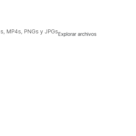
s, MP4s, PNGs y JPGs
Explorar archivos