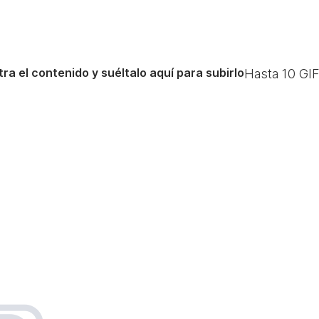
ra el contenido y suéltalo aquí para subirlo
Hasta
10
GIF