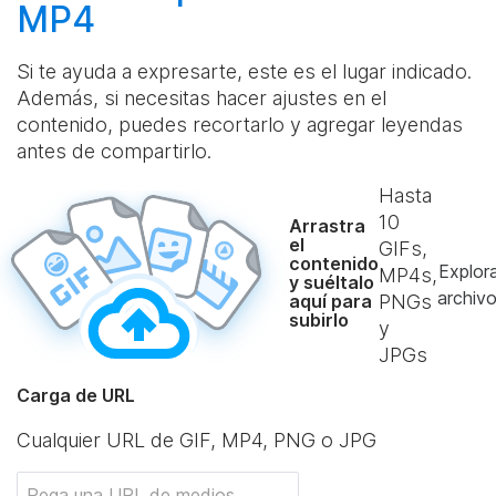
MP4
Si te ayuda a expresarte, este es el lugar indicado.
Además, si necesitas hacer ajustes en el
contenido, puedes recortarlo y agregar leyendas
antes de compartirlo.
Hasta
10
Arrastra
el
GIFs,
contenido
Explor
MP4s,
y suéltalo
archiv
aquí para
PNGs
subirlo
y
JPGs
Carga de URL
Cualquier URL de GIF, MP4, PNG o JPG