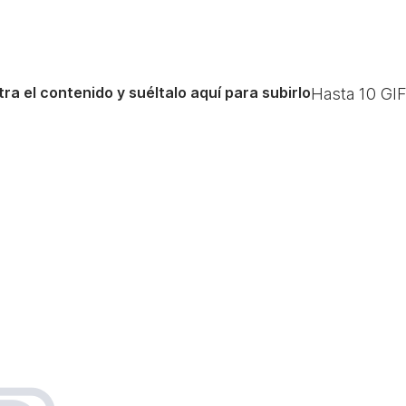
ra el contenido y suéltalo aquí para subirlo
Hasta
10
GIF