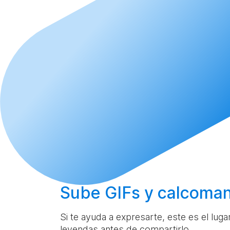
Sube
GIFs y calcoman
Si te ayuda a expresarte, este es el lug
leyendas antes de compartirlo.