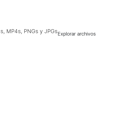
s, MP4s, PNGs y JPGs
Explorar archivos