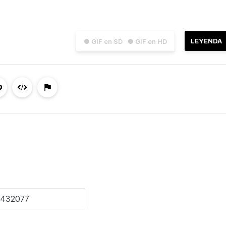
LEYENDA
● GIF en SD
● GIF en HD