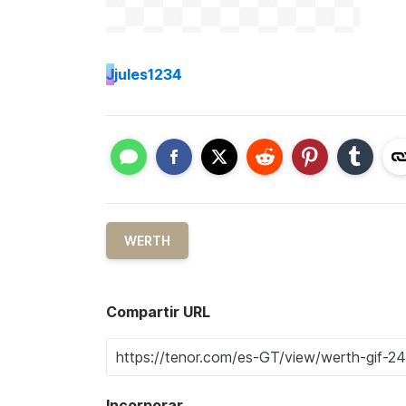
J
jules1234
WERTH
Compartir URL
Incorporar