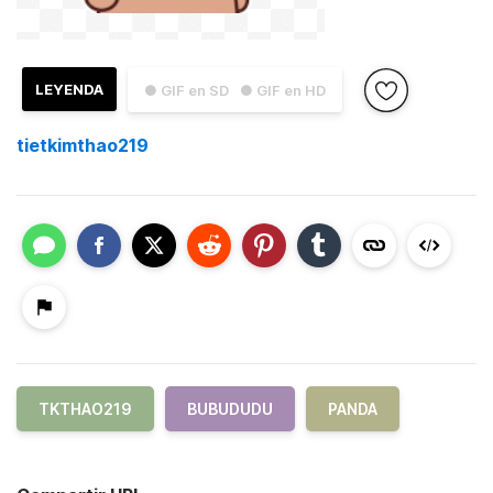
LEYENDA
● GIF en SD
● GIF en HD
tietkimthao219
TKTHAO219
BUBUDUDU
PANDA