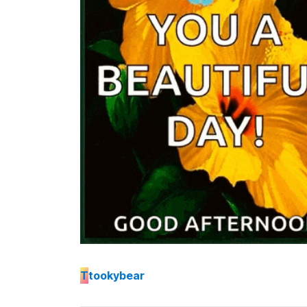
T
tookybear