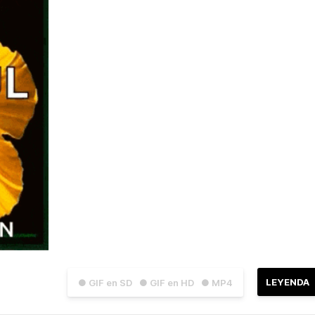
LEYENDA
● GIF en SD
● GIF en HD
● MP4