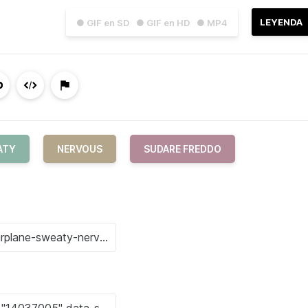
LEYENDA
● GIF en SD
● GIF en HD
● MP4
ATY
NERVOUS
SUDARE FREDDO