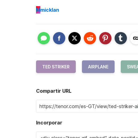
M
micklan
TED STRIKER
AIRPLANE
SWE
Compartir URL
Incorporar