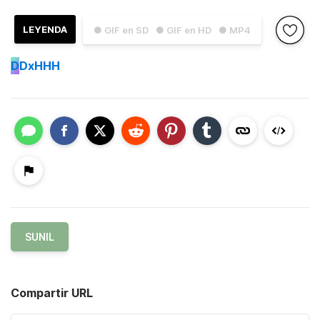
LEYENDA
● GIF en SD
● GIF en HD
● MP4
D
DxHHH
SUNIL
Compartir URL