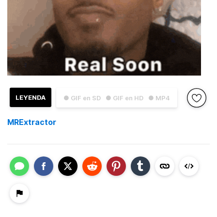
LEYENDA
● GIF en SD
● GIF en HD
● MP4
MRExtractor