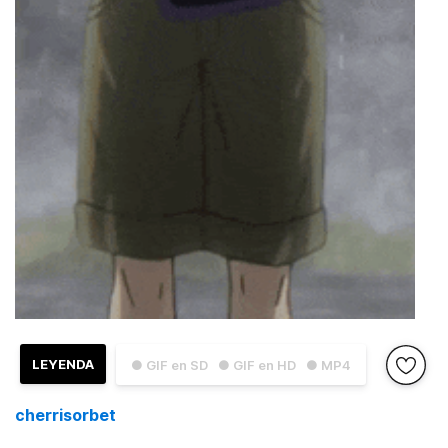
LEYENDA
● GIF en SD
● GIF en HD
● MP4
cherrisorbet