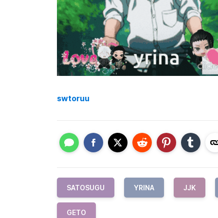
swtoruu
SATOSUGU
YRINA
JJK
GETO