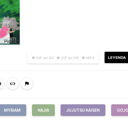
LEYENDA
● GIF en SD
● GIF en HD
● MP4
MYRIAM
NAJIA
JUJUTSU KAISEN
GOJ