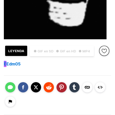
LEYENDA
● GIF en SD
● GIF en HD
● MP4
E
Edm05