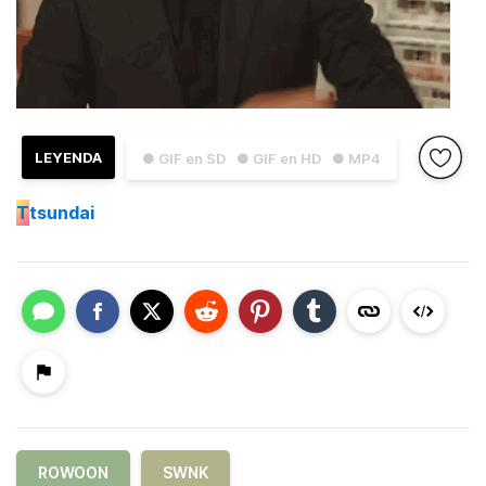
LEYENDA
● GIF en SD
● GIF en HD
● MP4
T
tsundai
ROWOON
SWNK