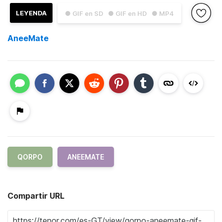
LEYENDA
● GIF en SD
● GIF en HD
● MP4
AneeMate
QORPO
ANEEMATE
Compartir URL