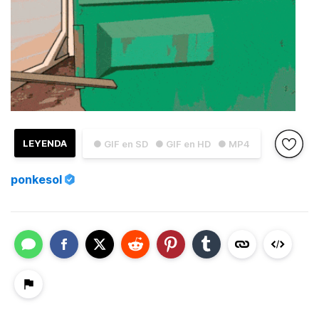
LEYENDA
● GIF en SD
● GIF en HD
● MP4
ponkesol