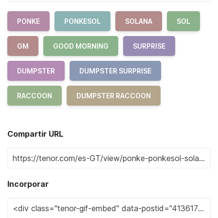
PONKE
PONKESOL
SOLANA
SOL
GM
GOOD MORNING
SURPRISE
DUMPSTER
DUMPSTER SURPRISE
RACCOON
DUMPSTER RACCOON
Compartir URL
Incorporar