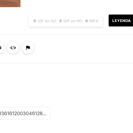
LEYENDA
● GIF en SD
● GIF en HD
● MP4