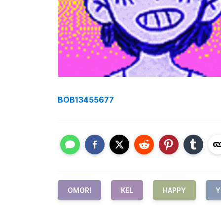
BOB13455677
OMORI
KEL
HAPPY
Y