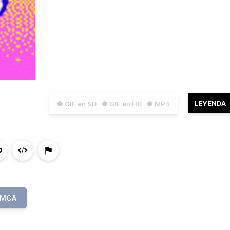
LEYENDA
● GIF en SD
● GIF en HD
● MP4
MCA