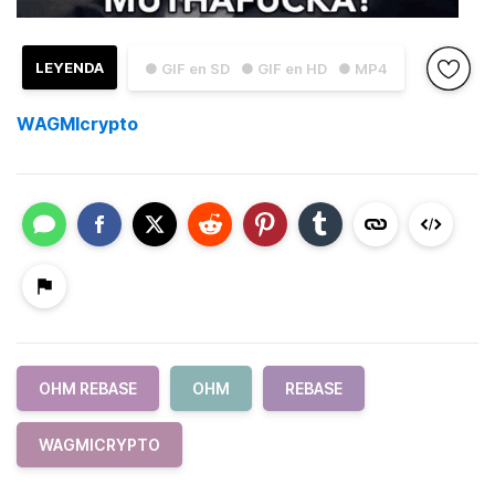
LEYENDA
● GIF en SD
● GIF en HD
● MP4
WAGMIcrypto
OHM REBASE
OHM
REBASE
WAGMICRYPTO