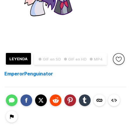
LEYENDA
● GIF en SD
● GIF en HD
● MP4
EmperorPenguinator