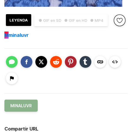
LEYENDA
● GIF en SD
● GIF en HD
● MP4
M
minaluvr
MINALUVR
Compartir URL