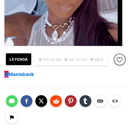
LEYENDA
● GIF en SD
● GIF en HD
● MP4
M
Manisbank