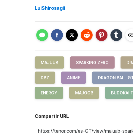
LuiShirosagii
MAJUUB
SPARKING ZERO
DR
DBZ
ANIME
DRAGON BALL G
ENERGY
MAJOOB
BUDOKAI 
Compartir URL