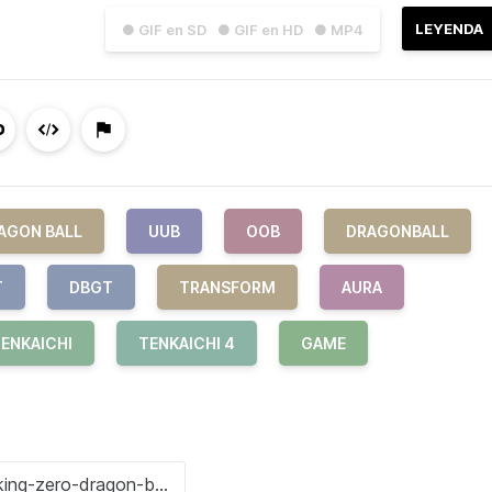
LEYENDA
● GIF en SD
● GIF en HD
● MP4
AGON BALL
UUB
OOB
DRAGONBALL
T
DBGT
TRANSFORM
AURA
TENKAICHI
TENKAICHI 4
GAME