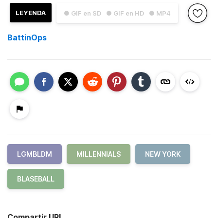
LEYENDA
● GIF en SD
● GIF en HD
● MP4
BattinOps
LGMBLDM
MILLENNIALS
NEW YORK
BLASEBALL
Compartir URL