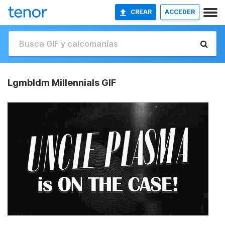
CREAR
ACCEDER
Lgmbldm Millennials GIF