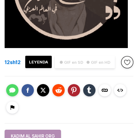
12sh12
LEYENDA
● GIF en SD
● GIF en HD
KADIM AL SAHIR ORG