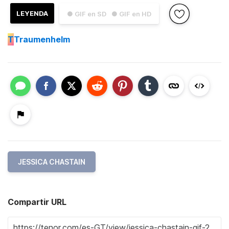
LEYENDA
● GIF en SD
● GIF en HD
T
Traumenhelm
JESSICA CHASTAIN
Compartir URL