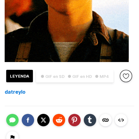
LEYENDA
● GIF en SD
● GIF en HD
● MP4
datreylo