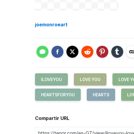
joemonroeart
ILOVEYOU
LOVE YOU
LOVE Y
HEARTSFORYOU
HEARTS
LO
Compartir URL