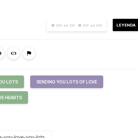
LEYENDA
● GIF en SD
● GIF en HD
OU LOTS
SENDING YOU LOTS OF LOVE
VE HEARTS