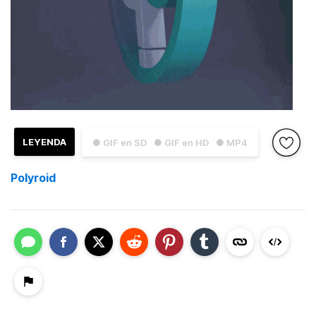
LEYENDA
● GIF en SD
● GIF en HD
● MP4
Polyroid