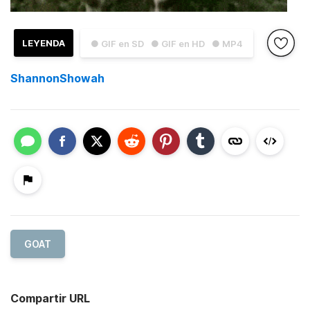
LEYENDA
● GIF en SD
● GIF en HD
● MP4
ShannonShowah
GOAT
Compartir URL