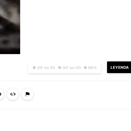
LEYENDA
● GIF en SD
● GIF en HD
● MP4