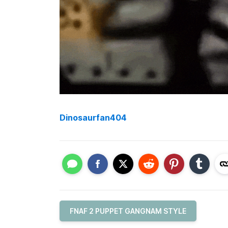
Dinosaurfan404
FNAF 2 PUPPET GANGNAM STYLE