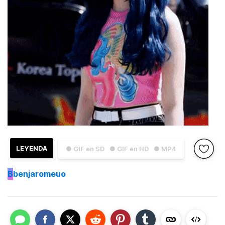
LEYENDA
● GIF en SD
● GIF en HD
● MP4
B
benjaromeuo