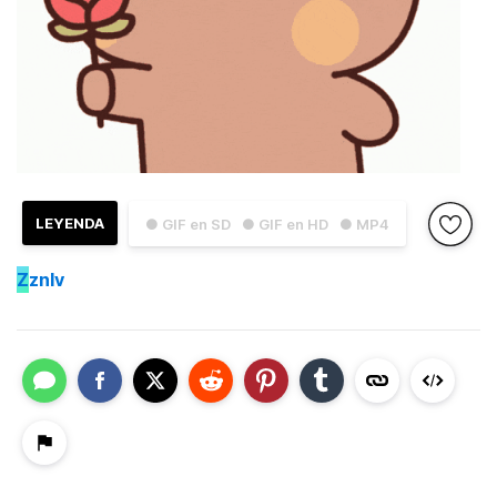
LEYENDA
● GIF en SD
● GIF en HD
● MP4
Z
znlv