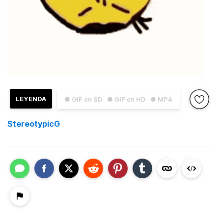
LEYENDA
● GIF en SD
● GIF en HD
● MP4
StereotypicG