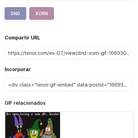
DND
XORN
Compartir URL
Incorporar
GIF relacionados