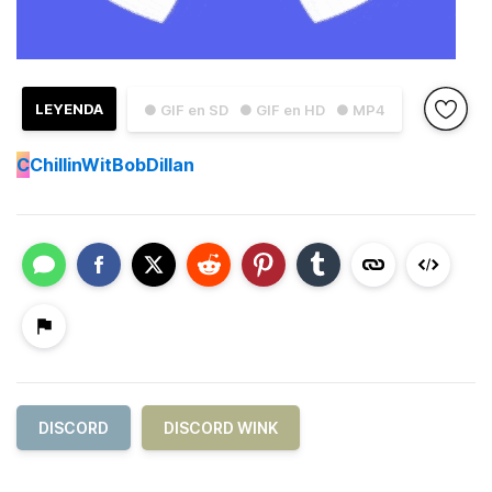
LEYENDA
● GIF en SD
● GIF en HD
● MP4
C
ChillinWitBobDillan
DISCORD
DISCORD WINK