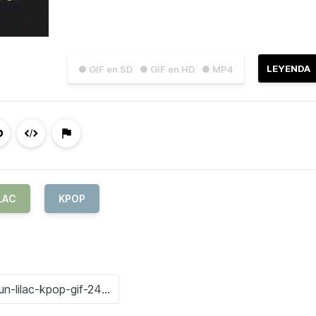
LEYENDA
● GIF en SD
● GIF en HD
● MP4
LAC
KPOP