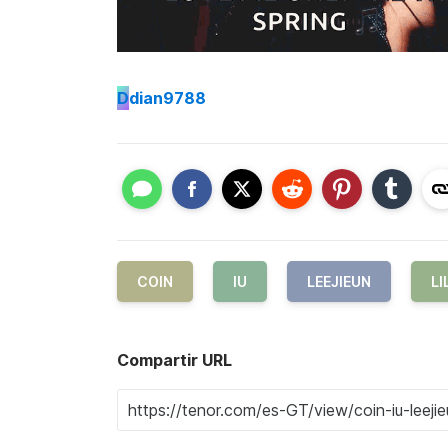
D
dian9788
COIN
IU
LEEJIEUN
LI
Compartir URL