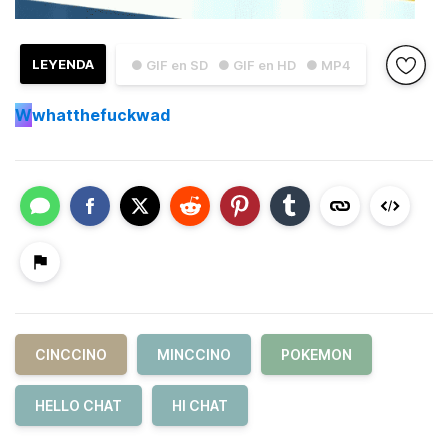
LEYENDA
● GIF en SD
● GIF en HD
● MP4
W
whatthefuckwad
CINCCINO
MINCCINO
POKEMON
HELLO CHAT
HI CHAT