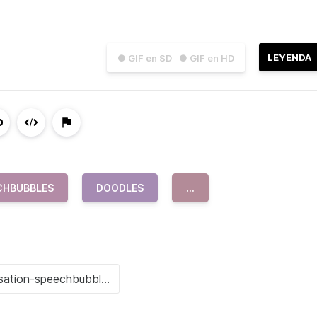
LEYENDA
● GIF en SD
● GIF en HD
CHBUBBLES
DOODLES
...