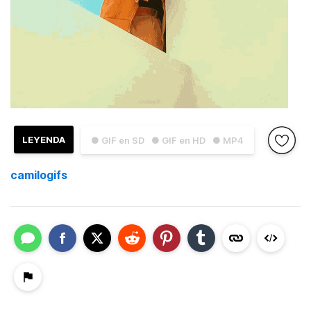
LEYENDA
● GIF en SD
● GIF en HD
● MP4
camilogifs