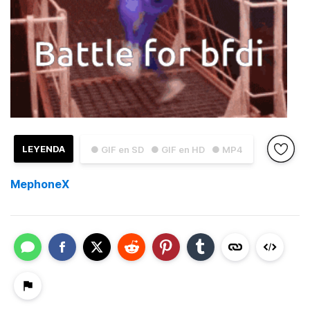
LEYENDA
● GIF en SD
● GIF en HD
● MP4
MephoneX