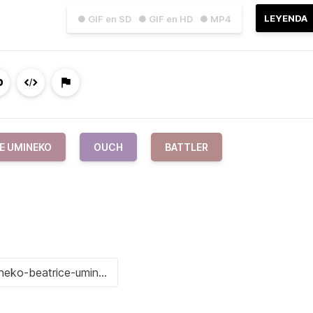
LEYENDA
● GIF en SD
● GIF en HD
● MP4
E UMINEKO
OUCH
BATTLER