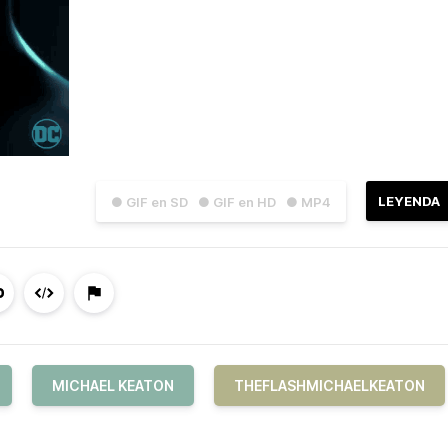
LEYENDA
● GIF en SD
● GIF en HD
● MP4
MICHAEL KEATON
THEFLASHMICHAELKEATON