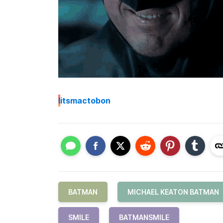
I
itsmactobon
BATMAN
MICHAEL KEATON BATMAN
SMILE
BATMANSMILE