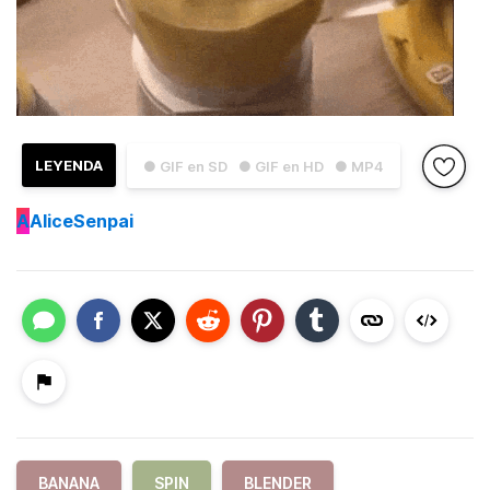
LEYENDA
● GIF en SD
● GIF en HD
● MP4
A
AliceSenpai
BANANA
SPIN
BLENDER