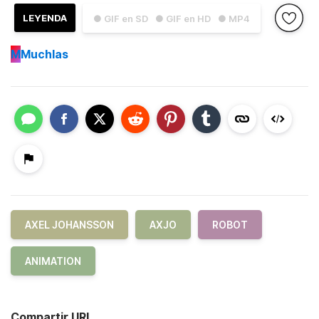
LEYENDA
● GIF en SD
● GIF en HD
● MP4
M
Muchlas
AXEL JOHANSSON
AXJO
ROBOT
ANIMATION
Compartir URL