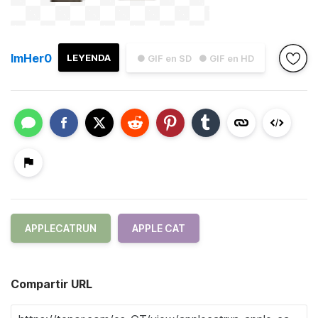
ImHer0
LEYENDA
● GIF en SD
● GIF en HD
APPLECATRUN
APPLE CAT
Compartir URL