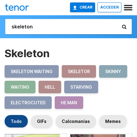
CREAR
ACCEDER
Skeleton
SKELETON WAITING
SKELETOR
SKINNY
WAITING
HELL
STARVING
ELECTROCUTED
HE MAN
Todo
GIFs
Calcomanías
Memes