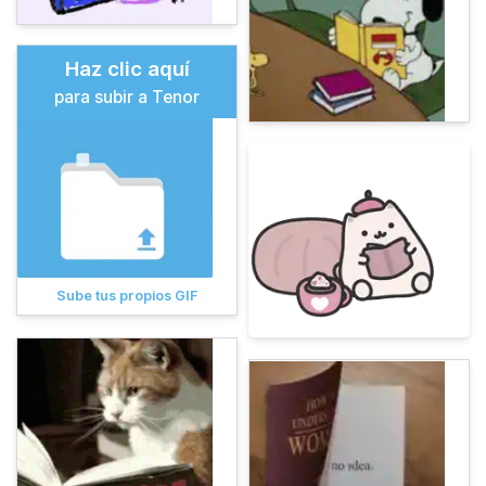
Haz clic aquí
para subir a Tenor
Sube tus propios GIF