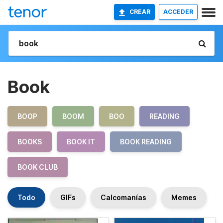
CREAR
ACCEDER
Book
BOOP
BOOM
BOO
READING
BOOKS
BOOK IT
BOOK READING
BOOK CLUB
Todo
GIFs
Calcomanías
Memes