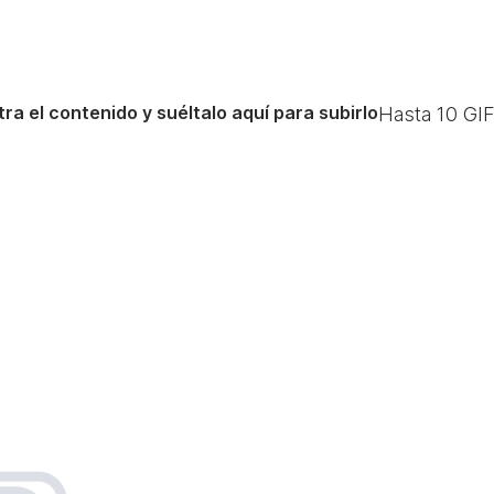
ra el contenido y suéltalo aquí para subirlo
Hasta
10
GIF