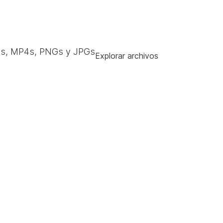
s, MP4s, PNGs y JPGs
Explorar archivos