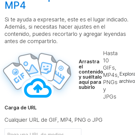
MP4
Si te ayuda a expresarte, este es el lugar indicado.
Además, si necesitas hacer ajustes en el
contenido, puedes recortarlo y agregar leyendas
antes de compartirlo.
Hasta
10
Arrastra
el
GIFs,
contenido
Explor
MP4s,
y suéltalo
archiv
aquí para
PNGs
subirlo
y
JPGs
Carga de URL
Cualquier URL de GIF, MP4, PNG o JPG